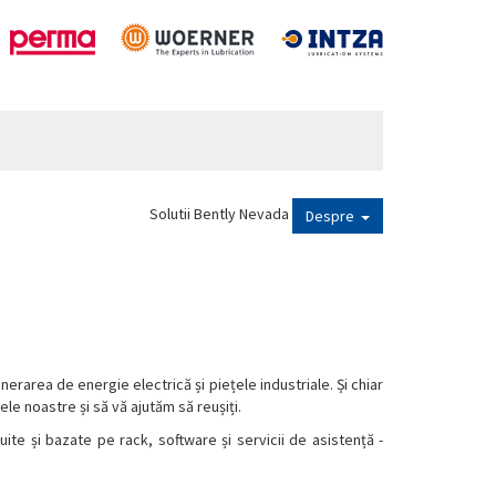
Solutii Bently Nevada
Despre
nerarea de energie electrică și piețele industriale. Și chiar
e noastre și să vă ajutăm să reușiți.
uite și bazate pe rack, software și servicii de asistență -