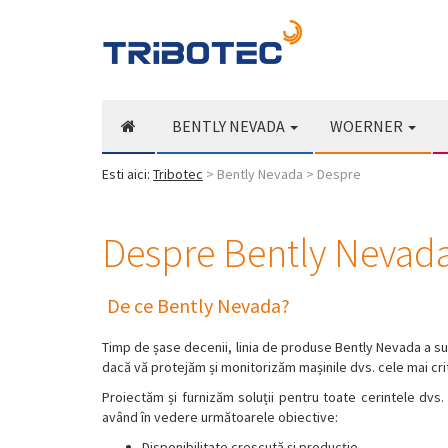
BENTLY NEVADA
WOERNER
Esti aici:
Tribotec
> Bently Nevada > Despre
Despre Bently Nevad
De ce Bently Nevada?
Timp de șase decenii, linia de produse Bently Nevada a susți
dacă vă protejăm și monitorizăm mașinile dvs. cele mai cri
Proiectăm și furnizăm soluții pentru toate cerintele dvs. 
având în vedere următoarele obiective:
Disponibilitate crescută și producție