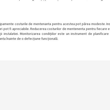
echipamente costurile de mentenanta pentru acestea pot părea modeste. Insa
ri pot fi apreciabile. Reducerea costurilor de mentenenta pentru fiecare ech
 instalatiei. Monitorizarea condițiilor este un instrument de planificare
nta înainte de o defecțiune funcțională.