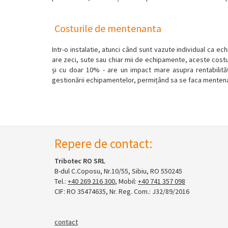
Costurile de mentenanta
Intr-o instalatie, atunci când sunt vazute individual ca 
are zeci, sute sau chiar mii de echipamente, aceste costu
și cu doar 10% - are un impact mare asupra rentabilității
gestionării echipamentelor, permițând sa se faca mentena
Repere de contact:
Tribotec RO SRL
B-dul C.Coposu, Nr.10/55, Sibiu, RO 550245
Tel.:
+40 269 216 300
, Mobil:
+40 741 357 098
CIF: RO 35474635, Nr. Reg. Com.: J32/89/2016
contact