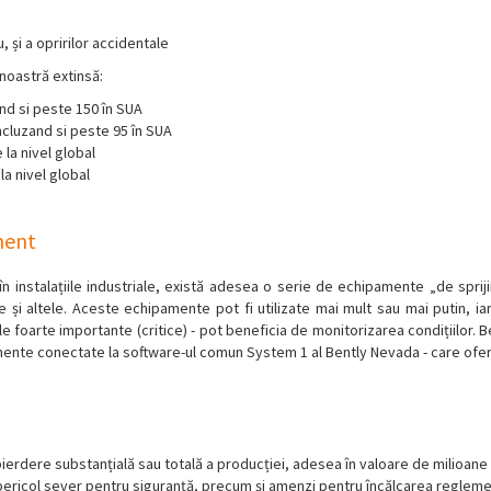
 și a opririlor accidentale
 noastră extinsă:
nd si peste 150 în SUA
ncluzand si peste 95 în SUA
la nivel global
la nivel global
ment
 instalațiile industriale, există adesea o serie de echipamente „de sprijin”
și altele. Aceste echipamente pot fi utilizate mai mult sau mai putin, ia
le foarte importante (critice) - pot beneficia de monitorizarea condițiilor.
nte conectate la software-ul comun System 1 al Bently Nevada - care oferă 
rdere substanțială sau totală a producției, adesea în valoare de milioane 
un pericol sever pentru siguranță, precum și amenzi pentru încălcarea reglem