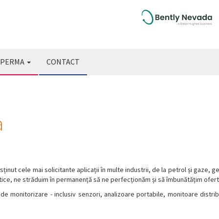
PERMA
CONTACT
a
nut cele mai solicitante aplicații în multe industrii, de la petrol și gaze, ge
tice, ne străduim în permanență să ne perfecționăm și să îmbunătățim ofertel
de monitorizare - inclusiv senzori, analizoare portabile, monitoare distrib