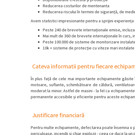
Reducerea costurilor de mentenanta
Reducerea riscului în termini de siguranță, de mediu,
Avem statistici impresionante pentru a sprijini experiența
Peste 240 de brevete internaționale emise, incluza
Mai mult de 360 de brevete internaționale în curs, i
Peste 100.000 de sisteme de monitorizare instalate 
10k + sisteme de protecție cu viteze mari instalate 
Cateva informatii pentru fiecare echipa
În plus față de cele mai importante echipamente găsite în
motoare, suflante, schimbătoare de căldură, ventilatoare 
moderat la minor. Astfel de masini - la fel ca echipamente
permanente accesibile și eficiente pentru aceste echipame
Justificare financiară
Pentru multe echipamente, defectarea poate însemna o pie
periculoase, incendii și chiar explozii - ceea ce duce la 