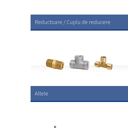
Reductoare / Cuplu de reducere
Altele