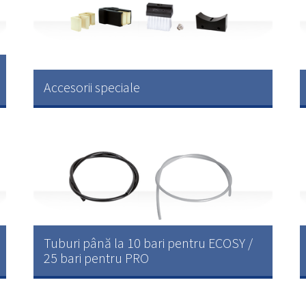
Accesorii speciale
Tuburi până la 10 bari pentru ECOSY /
25 bari pentru PRO