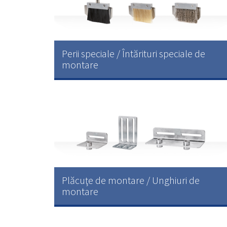
Perii speciale / Întărituri speciale de
montare
Plăcuţe de montare / Unghiuri de
montare