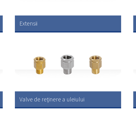
Extensii
Valve de reţinere a uleiului