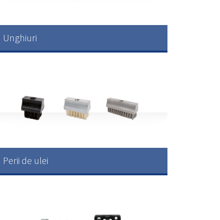
Unghiuri
Perii de ulei