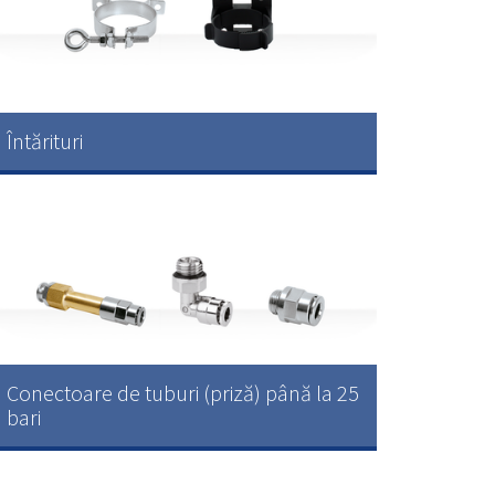
Întărituri
Conectoare de tuburi (priză) până la 25
bari