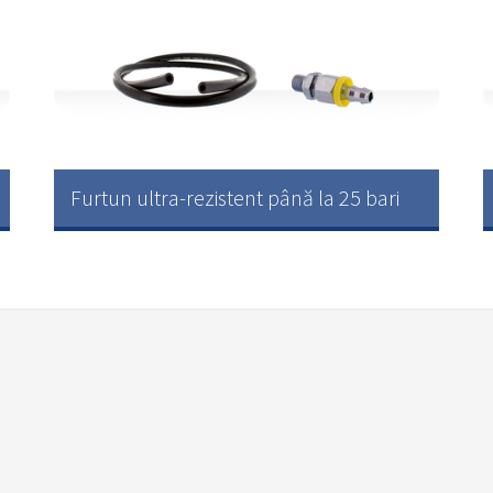
Furtun ultra-rezistent până la 25 bari