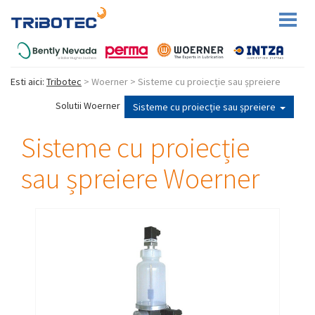
Toggl
naviga
Esti aici:
Tribotec
> Woerner > Sisteme cu proiecție sau șpreiere
Solutii Woerner
Sisteme cu proiecție sau șpreiere
Sisteme cu proiecție
sau șpreiere Woerner